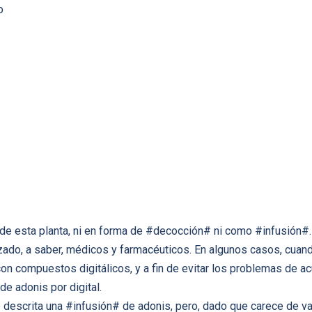
o
e esta planta, ni en forma de #decocción# ni como #infusión#. 
ado, a saber, médicos y farmacéuticos. En algunos casos, cuand
on compuestos digitálicos, y a fin de evitar los problemas de ac
de adonis por digital.
e descrita una #infusión# de adonis, pero, dado que carece de va