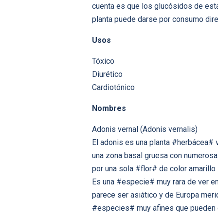
cuenta es que los glucósidos de esta 
planta puede darse por consumo dire
Usos
Tóxico
Diurético
Cardiotónico
Nombres
Adonis vernal (Adonis vernalis)
El adonis es una planta #herbácea# 
una zona basal gruesa con numerosas
por una sola #flor# de color amarillo
Es una #especie# muy rara de ver en 
parece ser asiático y de Europa merid
#especies# muy afines que pueden co