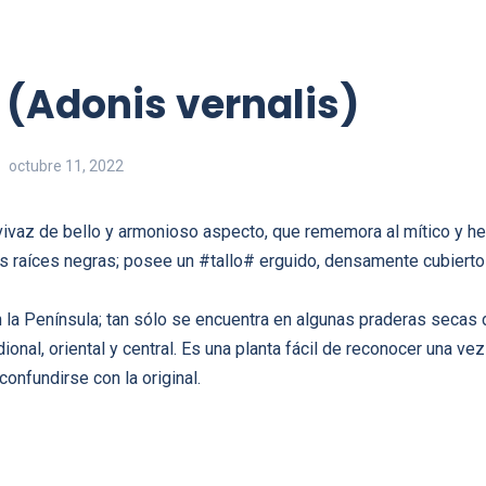
 (Adonis vernalis)
octubre 11, 2022
vivaz de bello y armonioso aspecto, que rememora al mítico y 
 raíces negras; posee un #tallo# erguido, densamente cubierto
la Península; tan sólo se encuentra en algunas praderas secas d
ional, oriental y central. Es una planta fácil de reconocer una ve
nfundirse con la original.