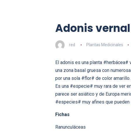
Adonis vernal
red
Plantas Medicinales
El adonis es una planta #herbácea# 
una zona basal gruesa con numerosas
por una sola #flor# de color amarillo.
Es una #especie# muy rara de ver en 
parece ser asiático y de Europa merid
#especies# muy afines que pueden co
Fichas
Ranunculáceas