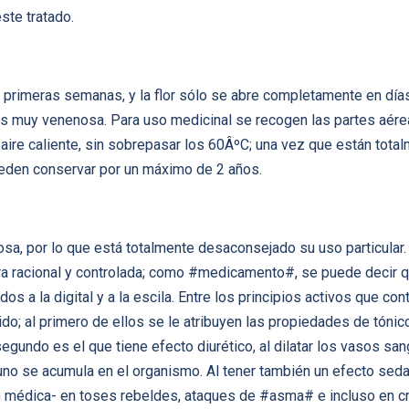
ste tratado.
s primeras semanas, y la flor sólo se abre completamente en días
 es muy venenosa. Para uso medicinal se recogen las partes aérea
 aire caliente, sin sobrepasar los 60ÂºC; una vez que están tot
ueden conservar por un máximo de 2 años.
a, por lo que está totalmente desaconsejado su uso particular. 
a racional y controlada; como #medicamento#, se puede decir qu
os a la digital y a la escila. Entre los principios activos que c
o; al primero de ellos se le atribuyen las propiedades de tónic
gundo es el que tiene efecto diurético, al dilatar los vasos s
nguno se acumula en el organismo. Al tener también un efecto sed
 médica- en toses rebeldes, ataques de #asma# e incluso en cris