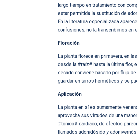
largo tiempo en tratamiento con comp
estar permitida la sustitución de adon
En la literatura especializada aparec
confusiones, no la transcribimos en 
Floración
La planta florece en primavera, en la
desde la #raíz# hasta la última flor,
secado conviene hacerlo por flujo de
guardar en tarros herméticos y se p
Aplicación
La planta en sí es sumamente venenos
aprovecha sus virtudes de una maner
#tónico# cardíaco, de efectos parecid
llamados adonidósido y adonivernósid