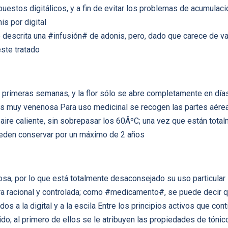
uestos digitálicos, y a fin de evitar los problemas de acumulaci
is por digital
e descrita una #infusión# de adonis, pero, dado que carece de va
este tratado
s primeras semanas, y la flor sólo se abre completamente en días
 es muy venenosa Para uso medicinal se recogen las partes aéreas
 aire caliente, sin sobrepasar los 60ÂºC; una vez que están tot
ueden conservar por un máximo de 2 años
a, por lo que está totalmente desaconsejado su uso particular L
a racional y controlada; como #medicamento#, se puede decir qu
os a la digital y a la escila Entre los principios activos que c
o; al primero de ellos se le atribuyen las propiedades de tónic