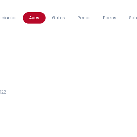
icinales
Aves
Gatos
Peces
Perros
Set
022