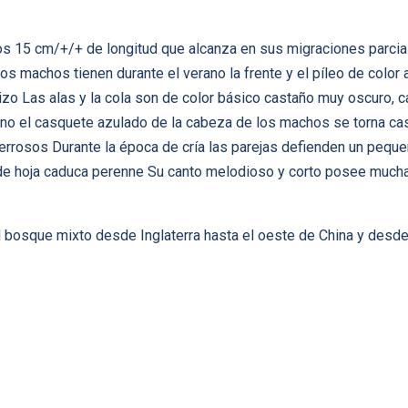
os 15 cm/+/+ de longitud que alcanza en sus migraciones parciale
os machos tienen durante el verano la frente y el pí­leo de color a
izo Las alas y la cola son de color básico castaño muy oscuro, 
ierno el casquete azulado de la cabeza de los machos se torna c
rosos Durante la época de crí­a las parejas defienden un pequeño
de hoja caduca perenne Su canto melodioso y corto posee mucha
el bosque mixto desde Inglaterra hasta el oeste de China y desde