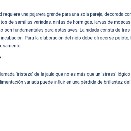
d requiere una pajarera grande para una sola pareja, decorada co
os de semillas variadas, ninfas de hormigas, larvas de moscas 
ño son fundamentales para estas aves. La nidada consta de tres
ncubación. Para la elaboración del nido debe ofrecerse pelote, 
rosamente.
?
 llamada ‘tristeza’ de la jaula que no es más que un ‘stress’ lóg
alimentación variada puede influir en una pérdida de brillantez del