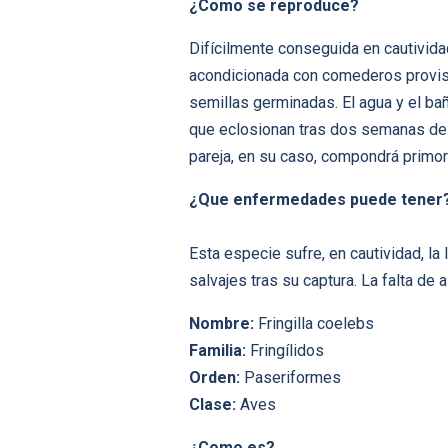
¿Como se reproduce?
Difí­cilmente conseguida en cautivida
acondicionada con comederos provist
semillas germinadas. El agua y el ba
que eclosionan tras dos semanas de i
pareja, en su caso, compondrá primo
¿Que enfermedades puede tener
Esta especie sufre, en cautividad, la
salvajes tras su captura. La falta de 
Nombre:
Fringilla coelebs
Familia:
Fringí­lidos
Orden:
Paseriformes
Clase:
Aves
¿Como es?