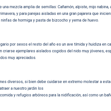
e una mezcla amplia de semillas: Cañamón, alpiste, mijo nabina,
rimavera, y para parejas aisladas en una gran pajarera que inicien
: ninfas de hormiga y pasta de bizcocho y yema de huevo.
gregario por sexos el resto del año es un ave tí­mida y huidiza en 
en criarse ejemplares aislados cogidos del nido muy jóvenes, e
ridos muy apreciados.
nes diversos, si bien debe cuidarse en extremo molestar a estas
atraer a nuestro jardin los
omida y refugios arbóreos para la nidificación, así­ como un bañ