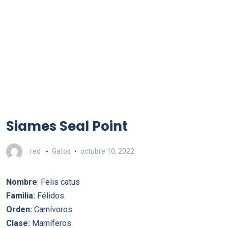
Siames Seal Point
red
Gatos
octubre 10, 2022
Nombre
: Felis catus
Familia:
Félidos.
Orden:
Carní­voros.
Clase:
Mamí­feros