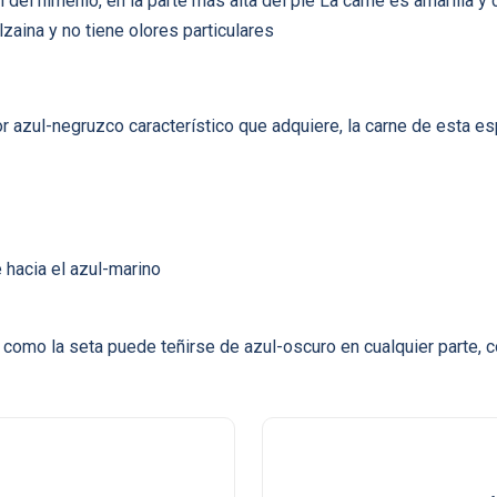
n del himenio, en la parte más alta del pie La carne es amarilla y
zaina y no tiene olores particulares
or azul-negruzco característico que adquiere, la carne de esta e
e hacia el azul-marino
omo la seta puede teñirse de azul-oscuro en cualquier parte, c