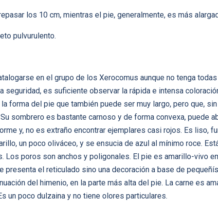
epasar los 10 cm, mientras el pie, generalmente, es más alarga
eto pulvurulento.
talogarse en el grupo de los Xerocomus aunque no tenga todas l
a seguridad, es suficiente observar la rápida e intensa coloraci
r la forma del pie que también puede ser muy largo, pero que, s
e. Su sombrero es bastante carnoso y de forma convexa, puede ab
iforme y, no es extraño encontrar ejemplares casi rojos. Es liso, 
llo, un poco oliváceo, y se ensucia de azul al mínimo roce. Está 
. Los poros son anchos y poligonales. El pie es amarillo-vivo en 
 se presenta el reticulado sino una decoración a base de pequeñ
uación del himenio, en la parte más alta del pie. La carne es ama
s un poco dulzaina y no tiene olores particulares.