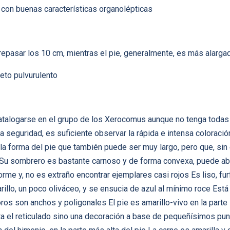
con buenas características organolépticas
epasar los 10 cm, mientras el pie, generalmente, es más alarga
eto pulvurulento
talogarse en el grupo de los Xerocomus aunque no tenga todas l
a seguridad, es suficiente observar la rápida e intensa coloraci
 la forma del pie que también puede ser muy largo, pero que, si
e Su sombrero es bastante carnoso y de forma convexa, puede ab
forme y, no es extraño encontrar ejemplares casi rojos Es liso, f
llo, un poco oliváceo, y se ensucia de azul al mínimo roce Está 
ros son anchos y poligonales El pie es amarillo-vivo en la parte 
ta el reticulado sino una decoración a base de pequeñísimos pu