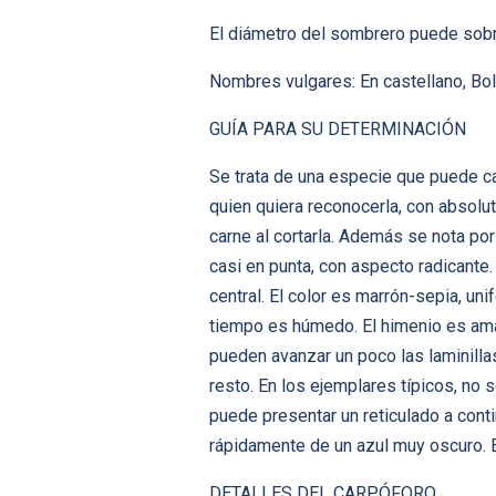
El diámetro del sombrero puede sobr
Nombres vulgares: En castellano, Bol
GUÍA PARA SU DETERMINACIÓN
Se trata de una especie que puede ca
quien quiera reconocerla, con absolut
carne al cortarla. Además se nota po
casi en punta, con aspecto radicant
central. El color es marrón-sepia, un
tiempo es húmedo. El himenio es amari
pueden avanzar un poco las laminillas
resto. En los ejemplares típicos, no
puede presentar un reticulado a contin
rápidamente de un azul muy oscuro. E
DETALLES DEL CARPÓFORO