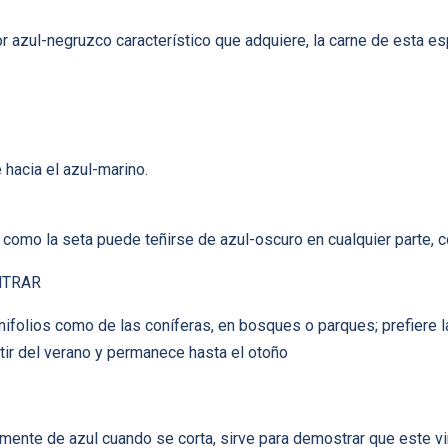
or azul-negruzco característico que adquiere, la carne de esta es
 hacia el azul-marino.
omo la seta puede teñirse de azul-oscuro en cualquier parte, c
NTRAR
nifolios como de las coníferas, en bosques o parques; prefiere 
rtir del verano y permanece hasta el otoño
amente de azul cuando se corta, sirve para demostrar que este vi