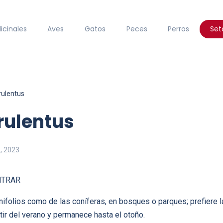
icinales
Aves
Gatos
Peces
Perros
Set
rulentus
rulentus
, 2023
NTRAR
nifolios como de las coníferas, en bosques o parques; prefiere l
rtir del verano y permanece hasta el otoño.