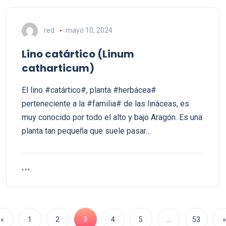
red
mayo 10, 2024
Lino catártico (Linum
catharticum)
El lino #catártico#, planta #herbácea#
perteneciente a la #familia# de las lináceas, es
muy conocido por todo el alto y bajo Aragón. Es una
planta tan pequeña que suele pasar…
«
1
2
3
4
5
…
53
»