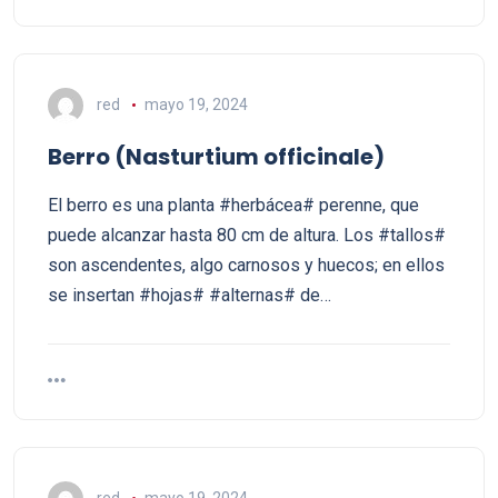
red
mayo 19, 2024
Berro (Nasturtium officinale)
El berro es una planta #herbácea# perenne, que
puede alcanzar hasta 80 cm de altura. Los #tallos#
son ascendentes, algo carnosos y huecos; en ellos
se insertan #hojas# #alternas# de…
red
mayo 19, 2024