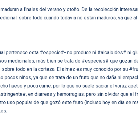
maduran a finales del verano y otoño. De la recolección interesa
edicinal, sobre todo cuando todavía no están maduros, ya que al
ual pertenece esta #especie#- no produce ni #alcaloides# ni glu
usos medicinales; más bien se trata de #especies# que gozan d
s sobre todo en la corteza. El almez es muy conocido por su #f
no pocos niños, ya que se trata de un fruto que no daña ni emp
ho hueso y poca carne, por lo que no suele saciar el voraz apet
tringente#, en diarreas y hemorragias; pero sin olvidar que el 
Otro uso popular de que gozó este fruto (incluso hoy en día se ma
es.