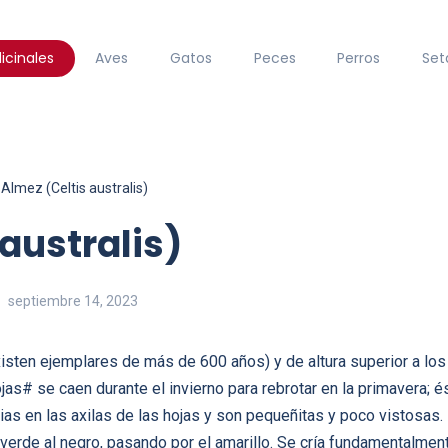
icinales
Aves
Gatos
Peces
Perros
Set
Almez (Celtis australis)
australis)
septiembre 14, 2023
isten ejemplares de más de 600 años) y de altura superior a los 
jas# se caen durante el invierno para rebrotar en la primavera; 
ias en las axilas de las hojas y son pequeñitas y poco vistosas.
verde al negro, pasando por el amarillo. Se cría fundamentalment