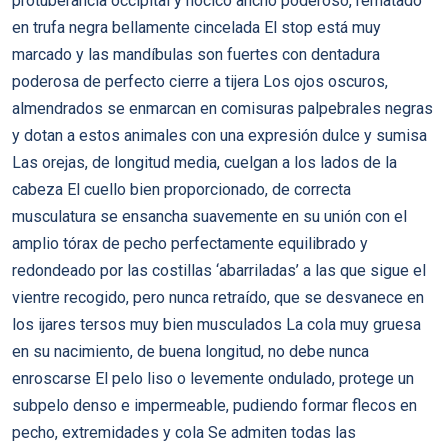
protuberancia occipital y hocico ancho poderoso, rematado
en trufa negra bellamente cincelada El stop está muy
marcado y las mandíbulas son fuertes con dentadura
poderosa de perfecto cierre a tijera Los ojos oscuros,
almendrados se enmarcan en comisuras palpebrales negras
y dotan a estos animales con una expresión dulce y sumisa
Las orejas, de longitud media, cuelgan a los lados de la
cabeza El cuello bien proporcionado, de correcta
musculatura se ensancha suavemente en su unión con el
amplio tórax de pecho perfectamente equilibrado y
redondeado por las costillas ‘abarriladas’ a las que sigue el
vientre recogido, pero nunca retraído, que se desvanece en
los ijares tersos muy bien musculados La cola muy gruesa
en su nacimiento, de buena longitud, no debe nunca
enroscarse El pelo liso o levemente ondulado, protege un
subpelo denso e impermeable, pudiendo formar flecos en
pecho, extremidades y cola Se admiten todas las