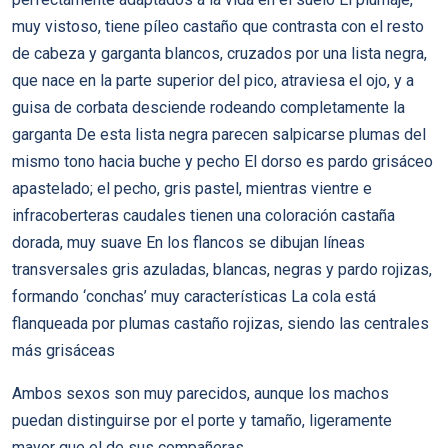
muy vistoso, tiene pí­leo castaño que contrasta con el resto
de cabeza y garganta blancos, cruzados por una lista negra,
que nace en la parte superior del pico, atraviesa el ojo, y a
guisa de corbata desciende rodeando completamente la
garganta De esta lista negra parecen salpicarse plumas del
mismo tono hacia buche y pecho El dorso es pardo grisáceo
apastelado; el pecho, gris pastel, mientras vientre e
infracoberteras caudales tienen una coloración castaña
dorada, muy suave En los flancos se dibujan lí­neas
transversales gris azuladas, blancas, negras y pardo rojizas,
formando ‘conchas’ muy caracterí­sticas La cola está
flanqueada por plumas castaño rojizas, siendo las centrales
más grisáceas
Ambos sexos son muy parecidos, aunque los machos
puedan distinguirse por el porte y tamaño, ligeramente
mayor que el de sus compañeras