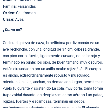
Familia:
Faisánidas
Orden:
Galliformes
Clase:
Aves
¿Como es?
Codiciada pieza de caza, la bellí­sima perdiz común es un
ave rechoncha, con una longitud de 34 cm, cabeza grande,
con pico corto, fuerte, ligeramente curvado, de color rojo y
terminado en punta; los ojos, de buen tamaño, muy oscuros,
están circundados por un anillo ocular rojizo/+/+ El cuerpo
es ancho, extraordinariamente robusto y musculado,
mientras las alas, anchas, no demasiado largas, permiten un
vuelo fulgurante y sostenido La cola, muy corta, toma forma
trapezoidal durante los desplazamientos aéreos Las patas,
rojizas, fuertes y escamosas, terminan en dedos
perfectamente adaptados a la vida en el suelo El plumaje,