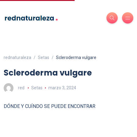
rednaturaleza
Setas
Scleroderma vuIgare
Scleroderma vuIgare
red
Setas
marzo 3, 2024
DÓNDE Y CUÍNDO SE PUEDE ENCONTRAR