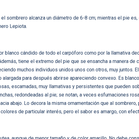
el sombrero alcanza un diámetro de 6-8 cm; mientras el pie es,
ero Lepiota.
olor blanco cándido de todo el carpóforo como por la llamativa d
. Además, tiene el extremo del pie que se ensancha a manera de
reciendo muchos individuos unidos unos con otros, muy juntos. E
alargada para después abrirse apareciendo convexo. Es blanco 
nosas, escamadas, muy llamativas y persistentes que pueden sob
nchas, redondeadas al pie; se notan, a veces esfumaciones rosad
acia abajo. Lo decora la misma ornamentación que al sombrero, pe
 colores de particular interés, pero el sabor es amargo, con efec
 Iutea, aunque de menor tamaño y de color amarillo. No debe con