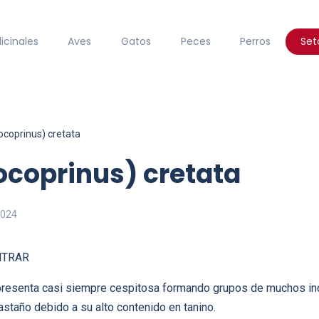
icinales
Aves
Gatos
Peces
Perros
Set
ocoprinus) cretata
ocoprinus) cretata
2024
NTRAR
resenta casi siempre cespitosa formando grupos de muchos in
astaño debido a su alto contenido en tanino.