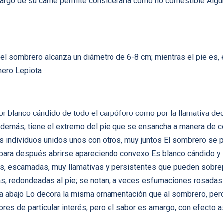
go de su carne permite considerarla como no comestible Alguno
l sombrero alcanza un diámetro de 6-8 cm; mientras el pie es, 
nero Lepiota
olor blanco cándido de todo el carpóforo como por la llamativa d
 Además, tiene el extremo del pie que se ensancha a manera de c
 individuos unidos unos con otros, muy juntos El sombrero se p
ara después abrirse apareciendo convexo Es blanco cándido y e
as, escamadas, muy llamativas y persistentes que pueden sobrep
s, redondeadas al pie; se notan, a veces esfumaciones rosadas E
a abajo Lo decora la misma ornamentación que al sombrero, pero 
lores de particular interés, pero el sabor es amargo, con efecto a