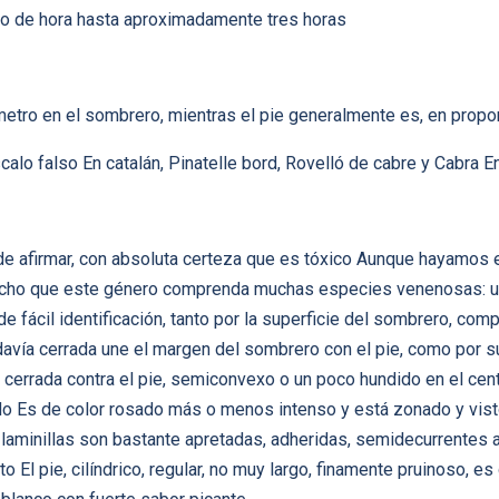
rto de hora hasta aproximadamente tres horas
etro en el sombrero, mientras el pie generalmente es, en propo
calo falso En catalán, Pinatelle bord, Rovelló de cabre y Cabra 
ede afirmar, con absoluta certeza que es tóxico Aunque hayamos
 dicho que este género comprenda muchas especies venenosas: u
e fácil identificación, tanto por la superficie del sombrero, co
davía cerrada une el margen del sombrero con el pie, como por su
cerrada contra el pie, semiconvexo o un poco hundido en el centr
do Es de color rosado más o menos intenso y está zonado y vi
laminillas son bastante apretadas, adheridas, semidecurrentes al
o El pie, cilíndrico, regular, no muy largo, finamente pruinoso, e