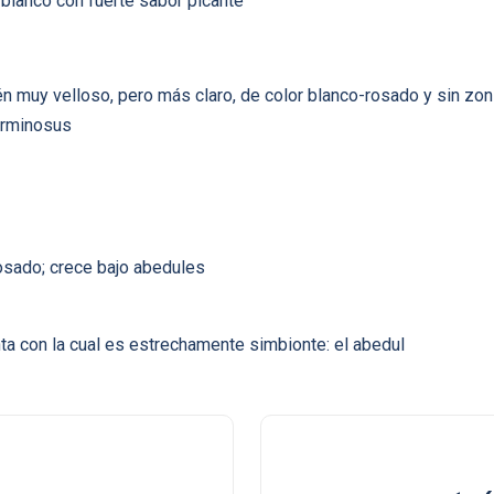
x blanco con fuerte sabor picante
muy velloso, pero más claro, de color blanco-rosado y sin zoni
orminosus
osado; crece bajo abedules
ta con la cual es estrechamente simbionte: el abedul