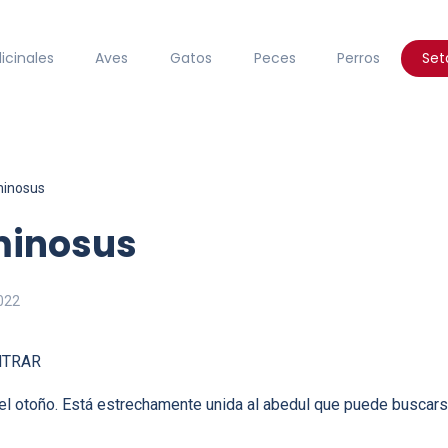
icinales
Aves
Gatos
Peces
Perros
Set
minosus
minosus
022
NTRAR
el otoño. Está estrechamente unida al abedul que puede buscars