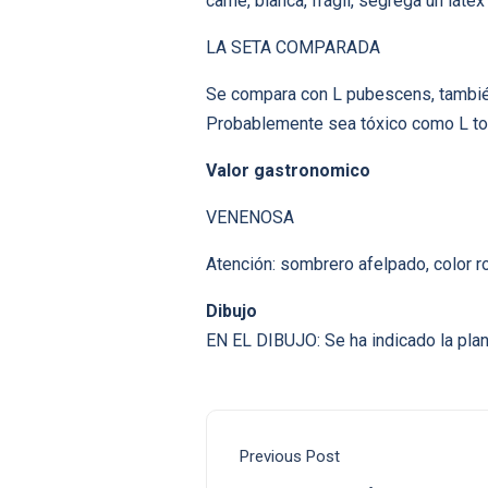
carne, blanca, frágil, segrega un láte
LA SETA COMPARADA
Se compara con L pubescens, también 
Probablemente sea tóxico como L t
Valor gastronomico
VENENOSA
Atención: sombrero afelpado, color r
Dibujo
EN EL DIBUJO: Se ha indicado la plan
Previous Post