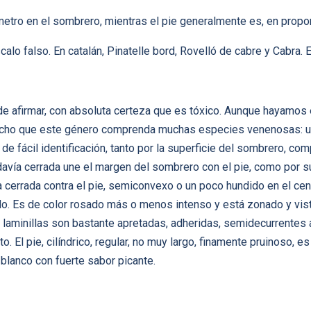
tro en el sombrero, mientras el pie generalmente es, en propor
alo falso. En catalán, Pinatelle bord, Rovelló de cabre y Cabra. 
ede afirmar, con absoluta certeza que es tóxico. Aunque hayamo
 dicho que este género comprenda muchas especies venenosas: u
de fácil identificación, tanto por la superficie del sombrero, c
davía cerrada une el margen del sombrero con el pie, como por su
 cerrada contra el pie, semiconvexo o un poco hundido en el cent
do. Es de color rosado más o menos intenso y está zonado y vi
 laminillas son bastante apretadas, adheridas, semidecurrentes a
o. El pie, cilíndrico, regular, no muy largo, finamente pruinoso, e
x blanco con fuerte sabor picante.