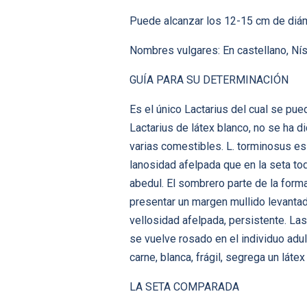
Puede alcanzar los 12-15 cm de diáme
Nombres vulgares: En castellano, Nísc
GUÍA PARA SU DETERMINACIÓN
Es el único Lactarius del cual se pu
Lactarius de látex blanco, no se ha
varias comestibles. L. torminosus es 
lanosidad afelpada que en la seta to
abedul. El sombrero parte de la forma
presentar un margen mullido levanta
vellosidad afelpada, persistente. Las
se vuelve rosado en el individuo adult
carne, blanca, frágil, segrega un láte
LA SETA COMPARADA