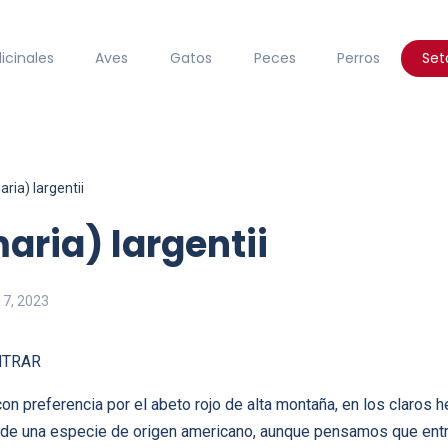
icinales
Aves
Gatos
Peces
Perros
Set
ria) largentii
aria) largentii
17, 2023
NTRAR
on preferencia por el abeto rojo de alta montaña, en los claro
 de una especie de origen americano, aunque pensamos que ent