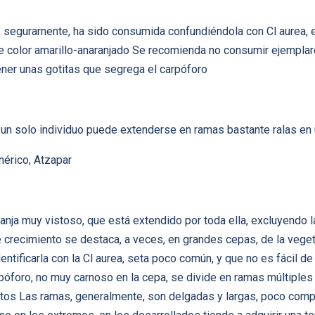
segurarnente, ha sido consumida confundiéndola con Cl aurea, 
de color amarillo-anaranjado Se recomienda no consumir ejemplar
ener unas gotitas que segrega el carpóforo
y un solo individuo puede extenderse en ramas bastante ralas en
érico, Atzapar
ranja muy vistoso, que está extendido por toda ella, excluyendo 
e crecimiento se destaca, a veces, en grandes cepas, de la ve
ntificarla con la Cl aurea, seta poco común, y que no es fácil de
póforo, no muy carnoso en la cepa, se divide en ramas múltiple
tos Las ramas, generalmente, son delgadas y largas, poco compac