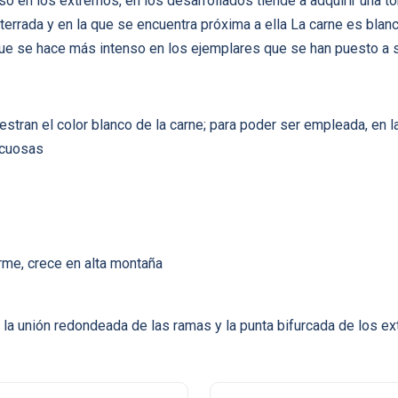
o en los extremos, en los desarrollados tiende a adquirir una to
nterrada y en la que se encuentra próxima a ella La carne es bla
que se hace más intenso en los ejemplares que se han puesto a 
ran el color blanco de la carne; para poder ser empleada, en la
acuosas
orme, crece en alta montaña
la unión redondeada de las ramas y la punta bifurcada de los e