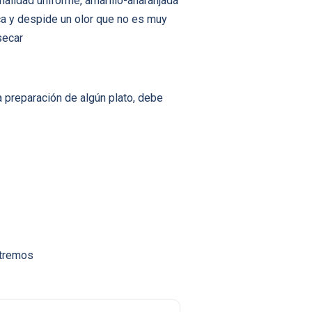
nalidad uniforme, amarillo-anaranjada
nca y despide un olor que no es muy
secar
 preparación de algún plato, debe
xtremos