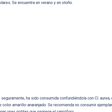
lares. Se encuentra en verano y en otoño.
segurarnente, ha sido consumida confundiéndola con Cl. aurea, 
de color amarillo-anaranjado. Se recomienda no consumir ejemplar
ner unas gotitas que segrega el carpóforo.