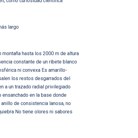
n, como curiosidad científica
más largo
en montaña hasta los 2000 m de altura
sencia constante de un ribete blanco
esférica ni convexa Es amarillo-
salen los restos desgarrados del
 a un trazado radial privilegiado
oco ensanchado en la base donde
anillo de consistencia lanosa, no
quiebra No tiene olores ni sabores