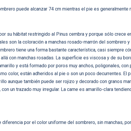
ombrero puede alcanzar 74 cm mientras el pie es generalmente 
, por su hábitat restringido al Pinus cembra y porque sólo crece
ciales son la coloración a manchas rosado-marrón del sombrero y 
brero tiene una forma bastante característica, casi siempre cóni
 allá con manchas rosadas. La superficie es viscosa y de su bo
amarillo y está formado por poros muy anchos, poligonales, con
ismo color, están adheridos al pie o son un poco decurrentes. El
llo aunque también puede ser rojizo y decorado con granos marr
, con un trazado muy irregular. La carne es amarillo-clara tendie
se diferencia por el color uniforme del sombrero, sin manchas, p