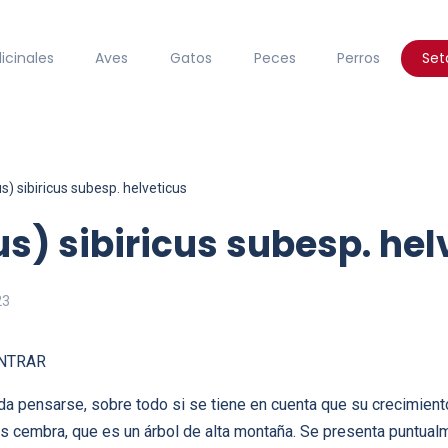
icinales
Aves
Gatos
Peces
Perros
Set
us) sibiricus subesp. helveticus
us) sibiricus subesp. hel
23
NTRAR
a pensarse, sobre todo si se tiene en cuenta que su crecimient
us cembra, que es un árbol de alta montaña. Se presenta puntualm