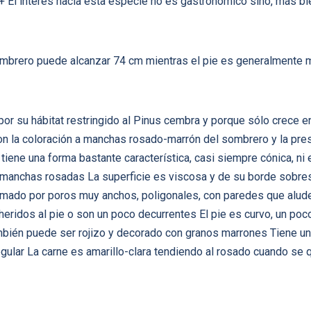
 El interés hacia esta especie no es gastronómico sino, más bie
mbrero puede alcanzar 74 cm mientras el pie es generalmente 
, por su hábitat restringido al Pinus cembra y porque sólo crece 
son la coloración a manchas rosado-marrón del sombrero y la pre
iene una forma bastante característica, casi siempre cónica, ni 
n manchas rosadas La superficie es viscosa y de su borde sobre
ormado por poros muy anchos, poligonales, con paredes que aluden
heridos al pie o son un poco decurrentes El pie es curvo, un p
bién puede ser rojizo y decorado con granos marrones Tiene un 
egular La carne es amarillo-clara tendiendo al rosado cuando se 