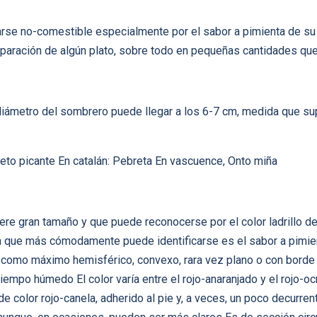
arse no-comestible especialmente por el sabor a pimienta de su
eparación de algún plato, sobre todo en pequeñas cantidades q
iámetro del sombrero puede llegar a los 6-7 cm, medida que su
eto picante En catalán: Pebreta En vascuence, Onto miña
ere gran tamaño y que puede reconocerse por el color ladrillo de
on que más cómodamente puede identificarse es el sabor a pimien
como máximo hemisférico, convexo, rara vez plano o con borde l
tiempo húmedo El color varía entre el rojo-anaranjado y el rojo-o
e color rojo-canela, adherido al pie y, a veces, un poco decurre