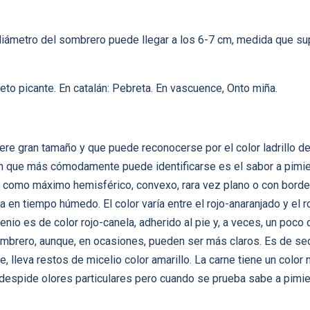
iámetro del sombrero puede llegar a los 6-7 cm, medida que su
eto picante. En catalán: Pebreta. En vascuence, Onto miña.
ere gran tamaño y que puede reconocerse por el color ladrillo de
con que más cómodamente puede identificarse es el sabor a pimie
como máximo hemisférico, convexo, rara vez plano o con borde l
a en tiempo húmedo. El color varía entre el rojo-anaranjado y el 
nio es de color rojo-canela, adherido al pie y, a veces, un poco 
mbrero, aunque, en ocasiones, pueden ser más claros. Es de sec
base, lleva restos de micelio color amarillo. La carne tiene un colo
o despide olores particulares pero cuando se prueba sabe a pimie