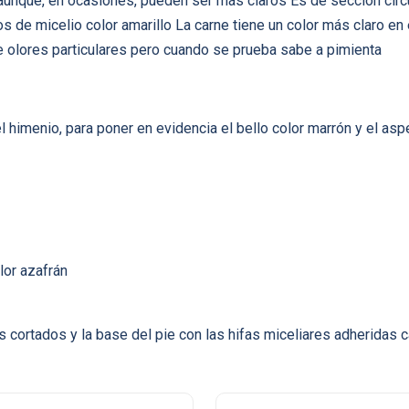
aunque, en ocasiones, pueden ser más claros Es de sección circu
stos de micelio color amarillo La carne tiene un color más claro en
e olores particulares pero cuando se prueba sabe a pimienta
l himenio, para poner en evidencia el bello color marrón y el as
lor azafrán
cortados y la base del pie con las hifas miceliares adheridas c