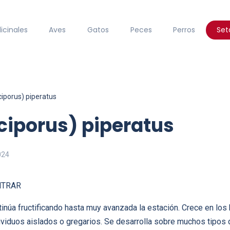
icinales
Aves
Gatos
Peces
Perros
Set
ciporus) piperatus
ciporus) piperatus
024
NTRAR
núa fructificando hasta muy avanzada la estación. Crece en los
dividuos aislados o gregarios. Se desarrolla sobre muchos tipos 