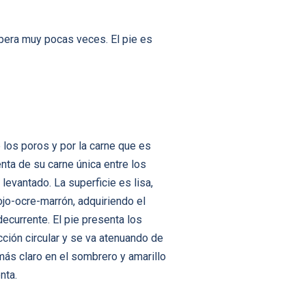
pera muy pocas veces. El pie es
 los poros y por la carne que es
nta de su carne única entre los
evantado. La superficie es lisa,
rojo-ocre-marrón, adquiriendo el
decurrente. El pie presenta los
ción circular y se va atenuando de
r más claro en el sombrero y amarillo
nta.