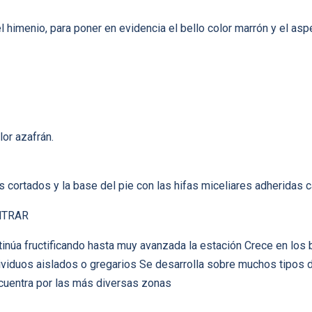
l himenio, para poner en evidencia el bello color marrón y el as
lor azafrán.
cortados y la base del pie con las hifas miceliares adheridas c
NTRAR
núa fructificando hasta muy avanzada la estación Crece en los 
dividuos aislados o gregarios Se desarrolla sobre muchos tipos d
cuentra por las más diversas zonas