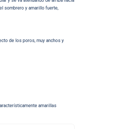
lar y se va atenuando de arriba hacia
 el sombrero y amarillo fuerte,
pecto de los poros, muy anchos y
aracterísticamente amarillas