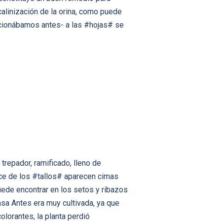
alinización de la orina, como puede
ncionábamos antes- a las #hojas# se
trepador, ramificado, lleno de
ice de los #tallos# aparecen cimas
ede encontrar en los setos y ribazos
asa Antes era muy cultivada, ya que
olorantes, la planta perdió