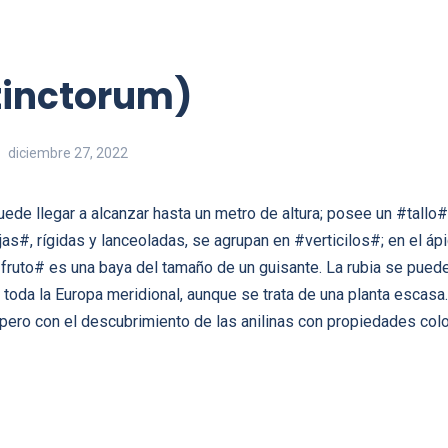
tinctorum)
diciembre 27, 2022
ede llegar a alcanzar hasta un metro de altura; posee un #tallo# 
s#, rígidas y lanceoladas, se agrupan en #verticilos#; en el á
fruto# es una baya del tamaño de un guisante. La rubia se puede
toda la Europa meridional, aunque se trata de una planta escasa.
 pero con el descubrimiento de las anilinas con propiedades colo