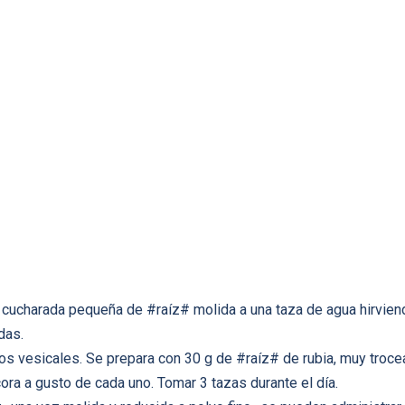
a cucharada pequeña de #raíz# molida a una taza de agua hirvien
das.
rros vesicales. Se prepara con 30 g de #raíz# de rubia, muy trocea
ulcora a gusto de cada uno. Tomar 3 tazas durante el día.