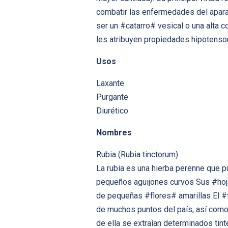
combatir las enfermedades del aparat
ser un #catarro# vesical o una alta
les atribuyen propiedades hipotenso
Usos
Laxante
Purgante
Diurético
Nombres
Rubia (Rubia tinctorum)
La rubia es una hierba perenne que pu
pequeños aguijones curvos Sus #hojas
de pequeñas #flores# amarillas El #
de muchos puntos del país, así como 
de ella se extraían determinados tint