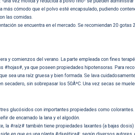
z -una vez molida y reducida a polvo fino- se pueden administrar h
ulta más cómodo que el polvo esté encapsulado, pudiendo contener
con las comidas.
sentación se encuentra en el mercado. Se recomiendan 20 gotas 2-
mavera y comienzos del verano. La parte empleada con fines terap
s #hojas#, ya que poseen propiedades hipotensoras. Para recole
 que sea una raíz gruesa y bien formada. Se lava cuidadosamente
 en secadero, sin sobrepasar los 50ÂºC. Una vez secas se muele
 tres glucósidos con importantes propiedades como colorantes. 
teñir de encarnado la lana y el algodón.
, la #raíz# también tiene propiedades laxantes (a bajas dosis) 
reside en que es una planta #diurética#: según diversos autores,