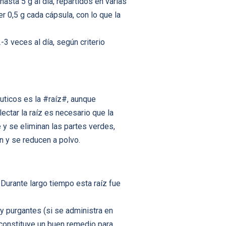
asta 5 g al día, repartidos en varias
 0,5 g cada cápsula, con lo que la
3 veces al día, según criterio
éuticos es la #raíz#, aunque
ctar la raíz es necesario que la
 y se eliminan las partes verdes,
n y se reducen a polvo.
Durante largo tiempo esta raíz fue
y purgantes (si se administra en
 constituye un buen remedio para