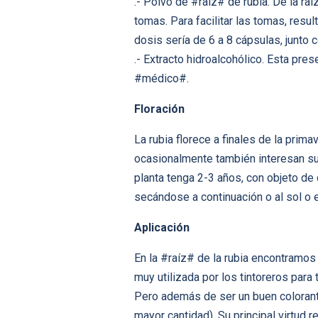
.- Polvo de #raíz# de rubia. De la raí
tomas. Para facilitar las tomas, res
dosis sería de 6 a 8 cápsulas, junto 
.- Extracto hidroalcohólico. Esta pre
#médico#.
Floración
La rubia florece a finales de la pri
ocasionalmente también interesan su
planta tenga 2-3 años, con objeto de
secándose a continuación o al sol o
Aplicación
En la #raíz# de la rubia encontramos
muy utilizada por los tintoreros para 
Pero además de ser un buen colorante
mayor cantidad). Su principal virtud 