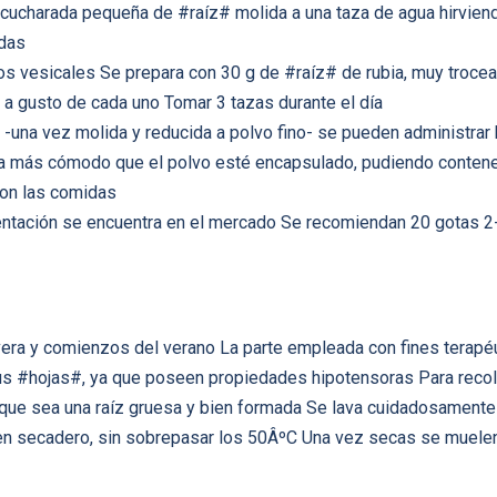
 cucharada pequeña de #raíz# molida a una taza de agua hirvien
idas
ros vesicales Se prepara con 30 g de #raíz# de rubia, muy trocea
ora a gusto de cada uno Tomar 3 tazas durante el día
 -una vez molida y reducida a polvo fino- se pueden administrar h
lta más cómodo que el polvo esté encapsulado, pudiendo contener
con las comidas
entación se encuentra en el mercado Se recomiendan 20 gotas 2-3
mavera y comienzos del verano La parte empleada con fines terapé
s #hojas#, ya que poseen propiedades hipotensoras Para recolec
 que sea una raíz gruesa y bien formada Se lava cuidadosamente 
 en secadero, sin sobrepasar los 50ÂºC Una vez secas se muelen