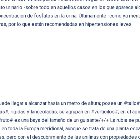
o urinario -sobre todo en aquellos casos en los que aparece alc
 concentración de fosfatos en la orina. Últimamente -como ya me
ras, por lo que están recomendadas en hipertensiones leves.
ede llegar a alcanzar hasta un metro de altura; posee un #tallo# 
#, rígidas y lanceoladas, se agrupan en #verticilos#; en el áp
fruto# es una baya del tamaño de un guisante/+/+ La rubia se pu
en toda la Europa meridional, aunque se trata de una planta esc
es; pero con el descubrimiento de las anilinas con propiedades c