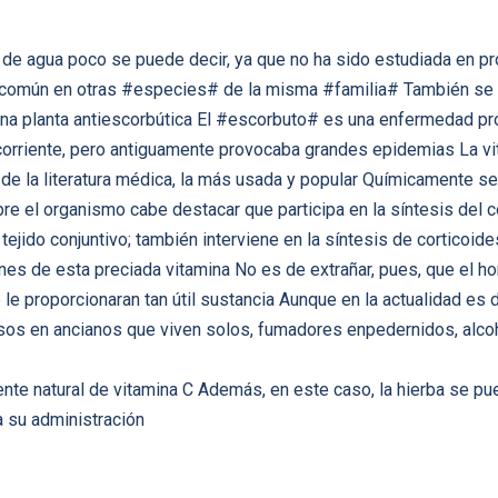
 de agua poco se puede decir, ya que no ha sido estudiada en p
 común en otras #especies# de la misma #familia# También se s
r una planta antiescorbútica El #escorbuto# es una enfermedad pr
corriente, pero antiguamente provocaba grandes epidemias La vita
de la literatura médica, la más usada y popular Químicamente se 
 el organismo cabe destacar que participa en la síntesis del c
tejido conjuntivo; también interviene en la síntesis de corticoide
ones de esta preciada vitamina No es de extrañar, pues, que el
e proporcionaran tan útil sustancia Aunque en la actualidad es di
asos en ancianos que viven solos, fumadores enpedernidos, alco
ente natural de vitamina C Además, en este caso, la hierba se p
ta su administración