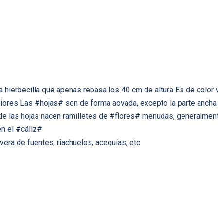
 hierbecilla que apenas rebasa los 40 cm de altura Es de color 
riores Las #hojas# son de forma aovada, excepto la parte ancha
 de las hojas nacen ramilletes de #flores# menudas, generalment
n el #cáliz#
 vera de fuentes, riachuelos, acequias, etc