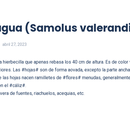
agua (Samolus valerand
abril 27, 2023
 hierbecilla que apenas rebasa los 40 cm de altura. Es de color 
riores. Las #hojas# son de forma aovada, excepto la parte anch
de las hojas nacen ramilletes de #flores# menudas, generalmente
n el #cáliz#.
vera de fuentes, riachuelos, acequias, etc.