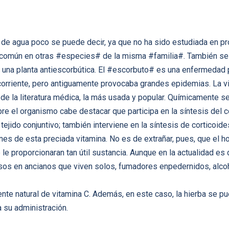
 de agua poco se puede decir, ya que no ha sido estudiada en pr
 común en otras #especies# de la misma #familia#. También se 
er una planta antiescorbútica. El #escorbuto# es una enfermedad 
corriente, pero antiguamente provocaba grandes epidemias. La vit
e la literatura médica, la más usada y popular. Químicamente se 
 el organismo cabe destacar que participa en la síntesis del c
tejido conjuntivo; también interviene en la síntesis de corticoide
ones de esta preciada vitamina. No es de extrañar, pues, que el
e proporcionaran tan útil sustancia. Aunque en la actualidad es d
asos en ancianos que viven solos, fumadores enpedernidos, alco
ente natural de vitamina C. Además, en este caso, la hierba se p
ta su administración.