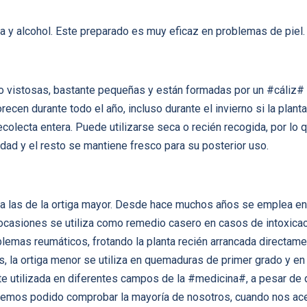
cada y alcohol. Este preparado es muy eficaz en problemas de piel.
o vistosas, bastante pequeñas y están formadas por un #cáliz#
en durante todo el año, incluso durante el invierno si la planta
recolecta entera. Puede utilizarse seca o recién recogida, por lo 
dad y el resto se mantiene fresco para su posterior uso.
a las de la ortiga mayor. Desde hace muchos años se emplea en
ocasiones se utiliza como remedio casero en casos de intoxica
lemas reumáticos, frotando la planta recién arrancada directame
a ortiga menor se utiliza en quemaduras de primer grado y en u
te utilizada en diferentes campos de la #medicina#, a pesar de 
mos podido comprobar la mayoría de nosotros, cuando nos acer