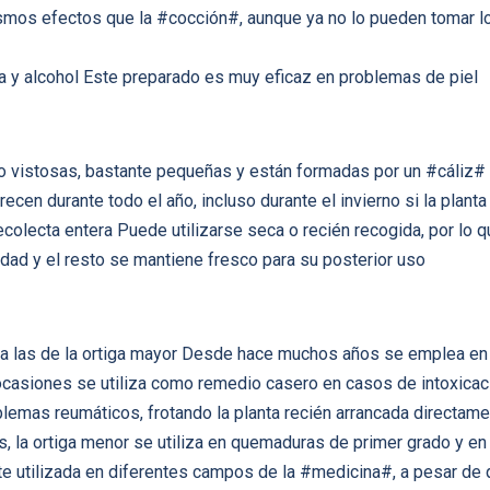
smos efectos que la #cocción#, aunque ya no lo pueden tomar lo
ada y alcohol Este preparado es muy eficaz en problemas de piel
o vistosas, bastante pequeñas y están formadas por un #cáliz#
en durante todo el año, incluso durante el invierno si la planta
recolecta entera Puede utilizarse seca o recién recogida, por lo 
dad y el resto se mantiene fresco para su posterior uso
 a las de la ortiga mayor Desde hace muchos años se emplea en
casiones se utiliza como remedio casero en casos de intoxica
lemas reumáticos, frotando la planta recién arrancada directam
la ortiga menor se utiliza en quemaduras de primer grado y en 
te utilizada en diferentes campos de la #medicina#, a pesar de 