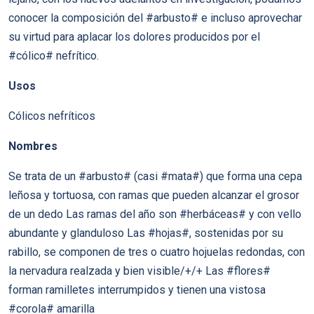
conocer la composición del #arbusto# e incluso aprovechar
su virtud para aplacar los dolores producidos por el
#cólico# nefrítico.
Usos
Cólicos nefríticos
Nombres
Se trata de un #arbusto# (casi #mata#) que forma una cepa
leñosa y tortuosa, con ramas que pueden alcanzar el grosor
de un dedo Las ramas del año son #herbáceas# y con vello
abundante y glanduloso Las #hojas#, sostenidas por su
rabillo, se componen de tres o cuatro hojuelas redondas, con
la nervadura realzada y bien visible/+/+ Las #flores#
forman ramilletes interrumpidos y tienen una vistosa
#corola# amarilla