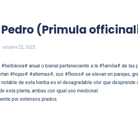
Pedro (Primula officinal
octubre 22, 2022
 #herbácea# anual o bienal perteneciente a la #familia# de las 
sertan #hojas# #alternas#; sus #flores# se elevan en parejas, gr
notable de esta hierba es el desagradable olor que desprende c
de esta planta, ambas con igual uso medicinal.
lmente por extensos prados.