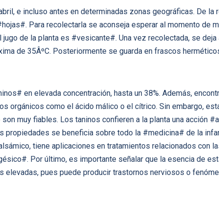
 abril, e incluso antes en determinadas zonas geográficas. De la 
#hojas#. Para recolectarla se aconseja esperar al momento de m
jugo de la planta es #vesicante#. Una vez recolectada, se deja a
xima de 35ÂºC. Posteriormente se guarda en frascos hermético
ninos# en elevada concentración, hasta un 38%. Además, encont
os orgánicos como el ácido málico o el cítrico. Sin embargo, est
son muy fiables. Los taninos confieren a la planta una acción #
s propiedades se beneficia sobre todo la #medicina# de la infanci
lsámico, tiene aplicaciones en tratamientos relacionados con las
sico#. Por último, es importante señalar que la esencia de esta 
s elevadas, pues puede producir trastornos nerviosos o fenóme