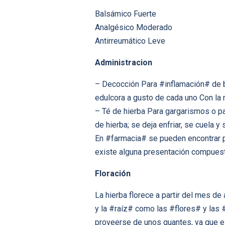
Balsámico Fuerte
Analgésico Moderado
Antirreumático Leve
Administracion
– Decocción Para #inflamación# de boc
edulcora a gusto de cada uno Con la
– Té de hierba Para gargarismos o pa
de hierba; se deja enfriar, se cuela y
En #farmacia# se pueden encontrar pr
existe alguna presentación compues
Floración
La hierba florece a partir del mes de
y la #raíz# como las #flores# y las
proveerse de unos guantes, ya que el 