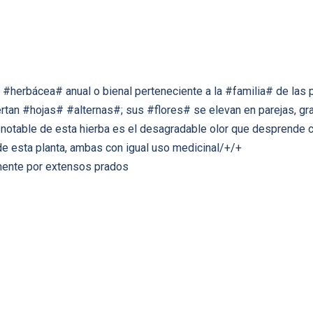
 #herbácea# anual o bienal perteneciente a la #familia# de las 
sertan #hojas# #alternas#; sus #flores# se elevan en parejas, gr
notable de esta hierba es el desagradable olor que desprende cu
de esta planta, ambas con igual uso medicinal/+/+
lmente por extensos prados