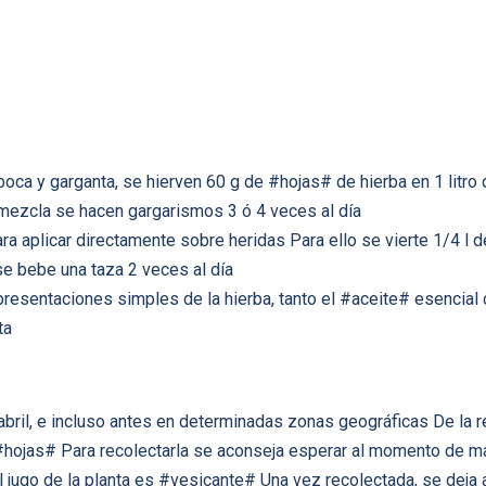
a y garganta, se hierven 60 g de #hojas# de hierba en 1 litro de 
 mezcla se hacen gargarismos 3 ó 4 veces al día
ra aplicar directamente sobre heridas Para ello se vierte 1/4 l 
 se bebe una taza 2 veces al día
esentaciones simples de la hierba, tanto el #aceite# esencial 
ta
 abril, e incluso antes en determinadas zonas geográficas De la r
 #hojas# Para recolectarla se aconseja esperar al momento de m
jugo de la planta es #vesicante# Una vez recolectada, se deja a 