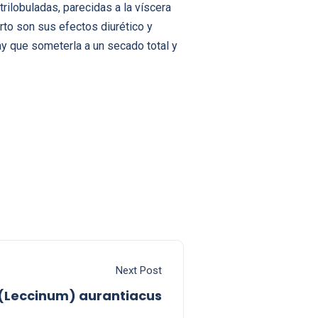
rilobuladas, parecidas a la víscera
to son sus efectos diurético y
ay que someterla a un secado total y
Next Post
 (Leccinum) aurantiacus