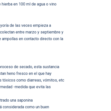
 hierba en 100 ml de agua o vino
mayoría de las veces empieza a
ecolectan entre marzo y septiembre y
 ampollas en contacto directo con la
 proceso de secado, esta sustancia
tan heno fresco en el que hay
s tóxicos como diarreas, vómitos, etc
ermedad -medida que evita las
ntrado una saponina
stá considerada como un buen