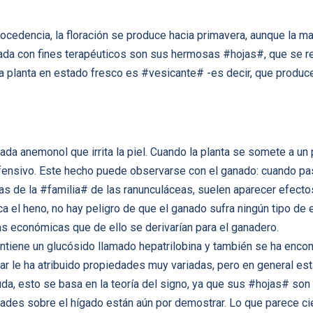
rocedencia, la floración se produce hacia primavera, aunque la 
izada con fines terapéuticos son sus hermosas #hojas#, que se 
 planta en estado fresco es #vesicante# -es decir, que produce
mada anemonol que irrita la piel. Cuando la planta se somete a u
ofensivo. Este hecho puede observarse con el ganado: cuando pa
as de la #familia# de las ranunculáceas, suelen aparecer efecto
eca el heno, no hay peligro de que el ganado sufra ningún tipo d
as económicas que de ello se derivarían para el ganadero.
ntiene un glucósido llamado hepatrilobina y también se ha encon
ar le ha atribuido propiedades muy variadas, pero en general e
a, esto se basa en la teoría del signo, ya que sus #hojas# son t
ades sobre el hígado están aún por demostrar. Lo que parece cie