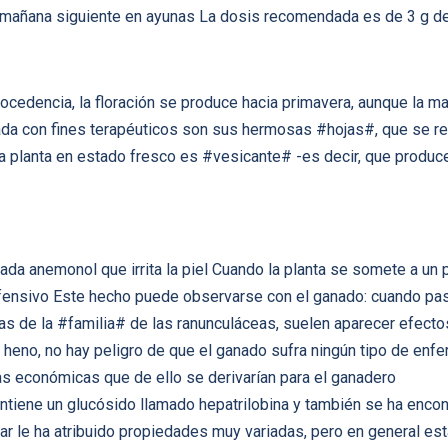
 mañana siguiente en ayunas La dosis recomendada es de 3 g de
rocedencia, la floración se produce hacia primavera, aunque la 
zada con fines terapéuticos son sus hermosas #hojas#, que se r
 planta en estado fresco es #vesicante# -es decir, que produce
mada anemonol que irrita la piel Cuando la planta se somete a un
nofensivo Este hecho puede observarse con el ganado: cuando pas
as de la #familia# de las ranunculáceas, suelen aparecer efecto
l heno, no hay peligro de que el ganado sufra ningún tipo de enf
as económicas que de ello se derivarían para el ganadero
ntiene un glucósido llamado hepatrilobina y también se ha enco
ar le ha atribuido propiedades muy variadas, pero en general e