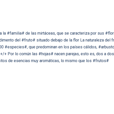
 a la #familia# de las mirtáceas, que se caracteriza por sus #fl
ento del #fruto# situado debajo de la flor La naturaleza del fr
0 #especies#, que predominan en los países cálidos, #arbusto
/+ Por lo común las #hojas# nacen parejas, esto es, dos a dos 
itos de esencias muy aromáticas, lo mismo que los #frutos#