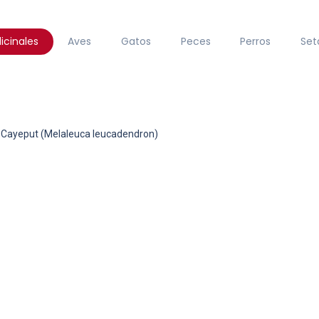
icinales
Aves
Gatos
Peces
Perros
Set
Cayeput (Melaleuca leucadendron)