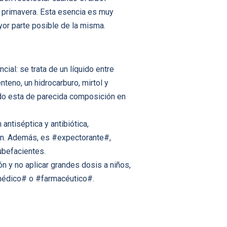
n primavera. Esta esencia es muy
yor parte posible de la misma.
ial: se trata de un líquido entre
teno, un hidrocarburo, mirtol y
ndo esta de parecida composición en
antiséptica y antibiótica,
ión. Además, es #expectorante#,
ubefacientes.
ón y no aplicar grandes dosis a niños,
 #médico# o #farmacéutico#.