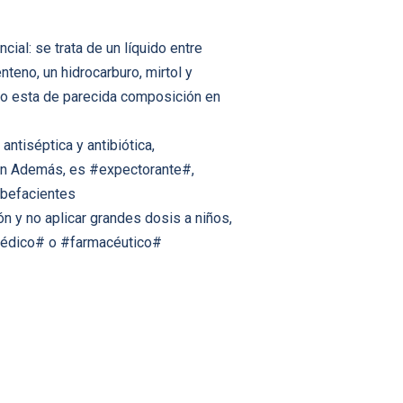
ial: se trata de un líquido entre
teno, un hidrocarburo, mirtol y
do esta de parecida composición en
ntiséptica y antibiótica,
ción Además, es #expectorante#,
ubefacientes
ón y no aplicar grandes dosis a niños,
#médico# o #farmacéutico#