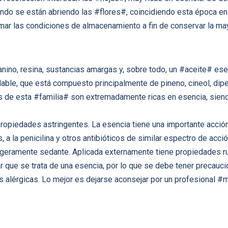
uando se están abriendo las #flores#, coincidiendo esta época e
mar las condiciones de almacenamiento a fin de conservar la ma
ino, resina, sustancias amargas y, sobre todo, un #aceite# esenc
able, que está compuesto principalmente de pineno, cineol, dipen
tas de esta #familia# son extremadamente ricas en esencia, sie
ropiedades astringentes. La esencia tiene una importante acción 
 a la penicilina y otros antibióticos de similar espectro de acc
ligeramente sedante. Aplicada externamente tiene propiedades r
r que se trata de una esencia, por lo que se debe tener precauci
es alérgicas. Lo mejor es dejarse aconsejar por un profesional