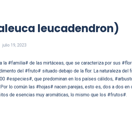
aleuca leucadendron)
julio 19, 2023
 a la #familia# de las mirtáceas, que se caracteriza por sus #fl
ento del #fruto# situado debajo de la flor. La naturaleza del fr
00 #especies#, que predominan en los países cálidos, #arbusto
Por lo común las #hojas# nacen parejas, esto es, dos a dos en c
itos de esencias muy aromáticas, lo mismo que los #frutos#.