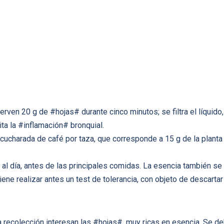
hierven 20 g de #hojas# durante cinco minutos; se filtra el líquid
ta la #inflamación# bronquial.
na cucharada de café por taza, que corresponde a 15 g de la planta
s al día, antes de las principales comidas. La esencia también se
ne realizar antes un test de tolerancia, con objeto de descartar
a recolección interesan las #hojas#, muy ricas en esencia. Se de