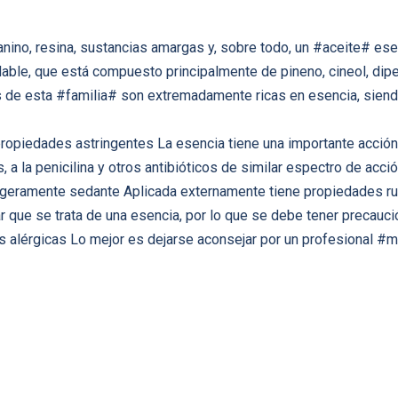
ino, resina, sustancias amargas y, sobre todo, un #aceite# esenc
able, que está compuesto principalmente de pineno, cineol, dipen
tas de esta #familia# son extremadamente ricas en esencia, sien
ropiedades astringentes La esencia tiene una importante acción a
 a la penicilina y otros antibióticos de similar espectro de ac
 ligeramente sedante Aplicada externamente tiene propiedades r
r que se trata de una esencia, por lo que se debe tener precauci
nes alérgicas Lo mejor es dejarse aconsejar por un profesional 