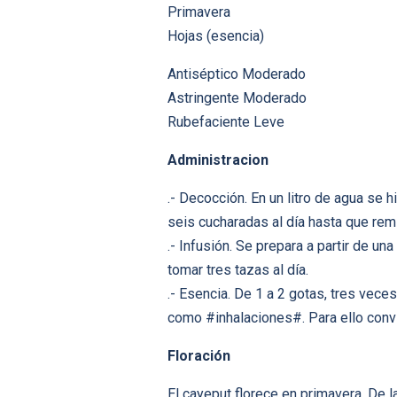
Primavera
Hojas (esencia)
Antiséptico Moderado
Astringente Moderado
Rubefaciente Leve
Administracion
.- Decocción. En un litro de agua se 
seis cucharadas al día hasta que remi
.- Infusión. Se prepara a partir de u
tomar tres tazas al día.
.- Esencia. De 1 a 2 gotas, tres vece
como #inhalaciones#. Para ello convie
Floración
El cayeput florece en primavera. De l