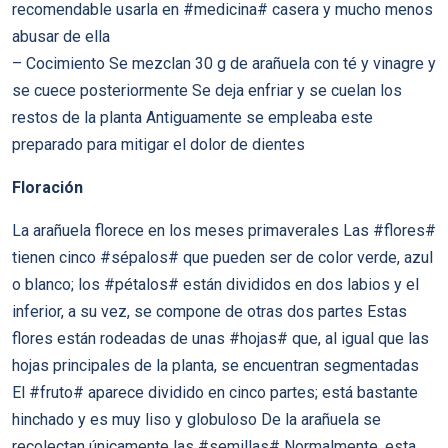
recomendable usarla en #medicina# casera y mucho menos
abusar de ella
– Cocimiento Se mezclan 30 g de arañuela con té y vinagre y
se cuece posteriormente Se deja enfriar y se cuelan los
restos de la planta Antiguamente se empleaba este
preparado para mitigar el dolor de dientes
Floración
La arañuela florece en los meses primaverales Las #flores#
tienen cinco #sépalos# que pueden ser de color verde, azul
o blanco; los #pétalos# están divididos en dos labios y el
inferior, a su vez, se compone de otras dos partes Estas
flores están rodeadas de unas #hojas# que, al igual que las
hojas principales de la planta, se encuentran segmentadas
El #fruto# aparece dividido en cinco partes; está bastante
hinchado y es muy liso y globuloso De la arañuela se
recolectan únicamente las #semillas# Normalmente, esta