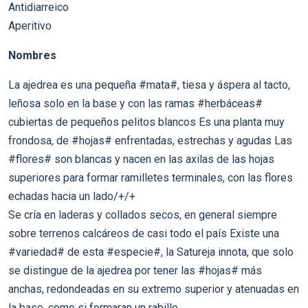
Antidiarreico
Aperitivo
Nombres
La ajedrea es una pequeña #mata#, tiesa y áspera al tacto,
leñosa solo en la base y con las ramas #herbáceas#
cubiertas de pequeños pelitos blancos Es una planta muy
frondosa, de #hojas# enfrentadas, estrechas y agudas Las
#flores# son blancas y nacen en las axilas de las hojas
superiores para formar ramilletes terminales, con las flores
echadas hacia un lado/+/+
Se cría en laderas y collados secos, en general siempre
sobre terrenos calcáreos de casi todo el país Existe una
#variedad# de esta #especie#, la Satureja innota, que solo
se distingue de la ajedrea por tener las #hojas# más
anchas, redondeadas en su extremo superior y atenuadas en
la base, como si formaran un rabillo