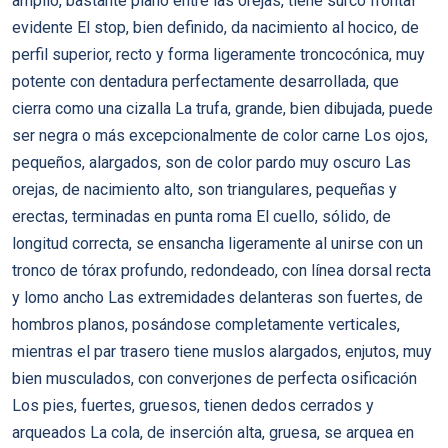
amplio, bastante plano entre las orejas, tiene surco frontal
evidente El stop, bien definido, da nacimiento al hocico, de
perfil superior, recto y forma ligeramente troncocónica, muy
potente con dentadura perfectamente desarrollada, que
cierra como una cizalla La trufa, grande, bien dibujada, puede
ser negra o más excepcionalmente de color carne Los ojos,
pequeños, alargados, son de color pardo muy oscuro Las
orejas, de nacimiento alto, son triangulares, pequeñas y
erectas, terminadas en punta roma El cuello, sólido, de
longitud correcta, se ensancha ligeramente al unirse con un
tronco de tórax profundo, redondeado, con línea dorsal recta
y lomo ancho Las extremidades delanteras son fuertes, de
hombros planos, posándose completamente verticales,
mientras el par trasero tiene muslos alargados, enjutos, muy
bien musculados, con converjones de perfecta osificación
Los pies, fuertes, gruesos, tienen dedos cerrados y
arqueados La cola, de inserción alta, gruesa, se arquea en