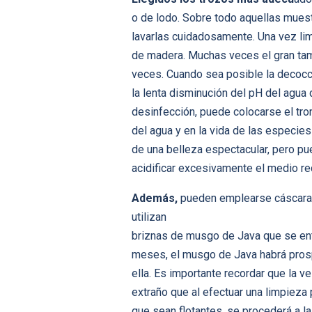
o de lodo. Sobre todo aquellas muest
lavarlas cuidadosamente. Una vez limp
de madera. Muchas veces el gran tam
veces. Cuando sea posible la decocc
la lenta disminución del pH del agua 
desinfección, puede colocarse el tron
del agua y en la vida de las especie
de una belleza espectacular, pero p
acidificar excesivamente el medio re
Además,
pueden emplearse cáscaras 
utilizan
briznas de musgo de Java que se entr
meses, el musgo de Java habrá prosp
ella. Es importante recordar que la 
extraño que al efectuar una limpiez
que sean flotantes, se procederá a la