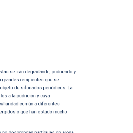
stas se irán degradando, pudriendo y
en grandes recipientes que se
 objeto de sifonados periódicos. La
es a la pudrición y cuya
eculiaridad común a diferentes
mergidos o que han estado mucho
ue no desprendan partículas de arena