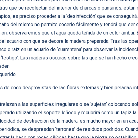
ras que se recolectan del interior de charcas o pantanos, están
ios, es preciso proceder a la ‘desinfección’ que se conseguirá, 
año del mismo no permite cocerlo fácilmente y tendrá que ser e
ión, observaremos que el agua queda teñida de un color ámbar. E
del acuario con que se decore la madera preparada. Tras las oper
co o raíz en un acuario de ‘cuarentena’ para observar la incidenc
s ‘testigo’. Las maderas oscuras sobre las que se han hecho crec
ueden
querido.
de coco desprovistas de las fibras externas y bien peladas in
elazan a las superficies irregulares o se ‘sujetan’ colocando so
erado utilizando el soporte leñoso y recubrirá como un tapiz l
velocidad de destrucción de la madera, es mucho mayor en un acua
a periódica, se despresdan ‘terrones’ de residuos podridos. Cu
strar la base con rocas silíceas hasta que la pieza se estabilice 