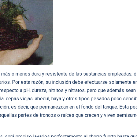
a más o menos dura y resistente de las sustancias empleadas, é
cuarios. Por esta razón, su inclusión debe efectuarse solamente 
respecto a pH, dureza, nitritos y nitratos, pero que además sean
, cepas viejas, abédul, haya y otros tipos pesados poco sensibl
otación, es decir, que permanezcan en el fondo del tanque. Esta p
aquellas partes de troncos o raíces que crecen y viven semisu
s, será preciso lavarlos perfectamente al chorro fuerte hasta q