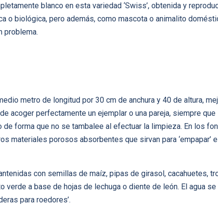
mpletamente blanco en esta variedad ‘Swiss’, obtenida y reprodu
a o biológica, pero además, como mascota o animalito doméstico
n problema.
medio metro de longitud por 30 cm de anchura y 40 de altura, mej
de acoger perfectamente un ejemplar o una pareja, siempre que 
ido de forma que no se tambalee al efectuar la limpieza. En los fo
tros materiales porosos absorbentes que sirvan para ‘empapar’ el
tenidas con semillas de maíz, pipas de girasol, cacahuetes, tro
o verde a base de hojas de lechuga o diente de león. El agua s
eras para roedores’.