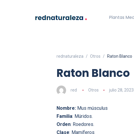
Plantas Med
rednaturaleza
Otros
Raton Blanco
Raton Blanco
red
Otros
julio 28, 2023
Nombre:
Mus músculus
Familia
: Múridos.
Orden
: Roedores.
Clase
: Mamíferos