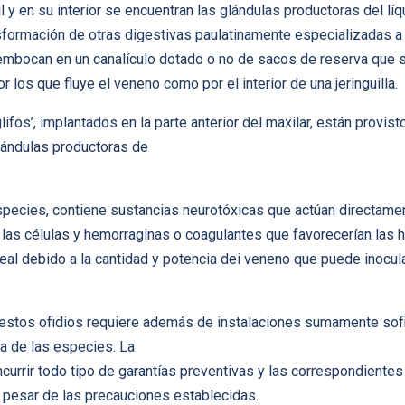
l y en su interior se encuentran las glándulas productoras del l
sformación de otras digestivas paulatinamente especializadas a
embocan en un canalículo dotado o no de sacos de reserva que se
 los que fluye el veneno como por el interior de una jeringuilla.
glifos’, implantados en la parte anterior del maxilar, están provi
lándulas productoras de
especies, contiene sustancias neurotóxicas que actúan directame
 las células y hemorraginas o coagulantes que favorecerían las h
real debido a la cantidad y potencia dei veneno que puede inocu
stos ofidios requiere además de instalaciones sumamente sofist
a de las especies. La
oncurrir todo tipo de garantías preventivas y las correspondient
 pesar de las precauciones establecidas.