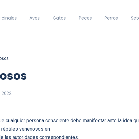
icinales
Aves
Gatos
Peces
Perros
Set
nosos
nosos
, 2022
que cualquier persona consciente debe manifestar ante la idea qu
e réptiles venenosos en
 de las autoridades correspondientes.