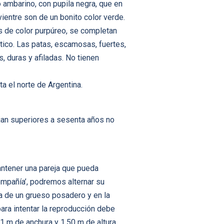
o ambarino, con pupila negra, que en
vientre son de un bonito color verde.
as de color purpúreo, se completan
tico. Las patas, escamosas, fuertes,
, duras y afiladas. No tienen
ta el norte de Argentina.
jan superiores a sesenta años no
antener una pareja que pueda
ompañía’, podremos alternar su
da de un grueso posadero y en la
para intentar la reproducción debe
 1 m de anchura y 1,50 m de altura,