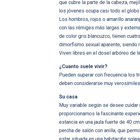
que cubre la parte de la cabeza, meji
los jóvenes ocupa casi todo el globo o
Los hombros, rojos o amarillo anaran
con las rémiges más largas y externa
de color gris blancuzco, tienen cuat
dimorfismo sexual aparente, siendo 
Viven libres en el dosel arbóreo de l
¿Cuanto suele vivir?
Pueden superar con frecuencia los t
deben considerarse muy verosímiles
Su casa
Muy variable según se desee cuidar u
proporcionarnos la fascinante experie
estancia en una jaula fuerte de 40 c
percha de salón con anilla, que permi
estar situada en una habitaci6n solead