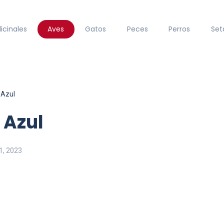
icinales
Aves
Gatos
Peces
Perros
Set
 Azul
 Azul
1, 2023