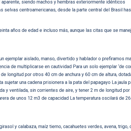
l aparente, siendo machos y hembras exteriormente idénticos
as selvas centroamericanas, desde la parte central del Brasil has
reinta años de edad e incluso más, aunque las citas que se mane
s
n ejemplar aislado, manso, divertido y hablador o prefiramos m
encia de multiplicarse en cautividad Para un solo ejemplar ‘de c
m de longitud por otros 40 cm de anchura y 60 cm de altura, dota
ta sujetar una cadena prisionera a la pata del papagayo La jaula 
a y ventilada, sin corrientes de aire, y tener 2 m de longitud por
jarera de unos 12 m3 de capacidad La temperatura oscilará de 26 
 girasol y calabaza, maíz tierno, cacahuetes verdes, avena, trig