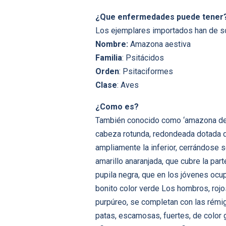
¿Que enfermedades puede tener
Los ejemplares importados han de so
Nombre:
Amazona aestiva
Familia
: Psitácidos
Orden
: Psitaciformes
Clase
: Aves
¿Como es?
También conocido como ‘amazona de f
cabeza rotunda, redondeada dotada d
ampliamente la inferior, cerrándose 
amarillo anaranjada, que cubre la par
pupila negra, que en los jóvenes ocup
bonito color verde Los hombros, rojo
purpúreo, se completan con las rémig
patas, escamosas, fuertes, de color 