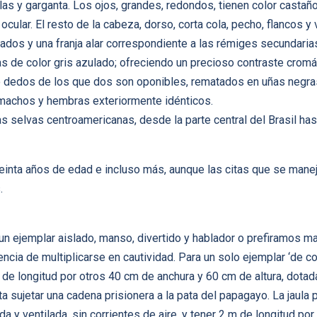
llas y garganta. Los ojos, grandes, redondos, tienen color castañ
cular. El resto de la cabeza, dorso, corta cola, pecho, flancos y 
jados y una franja alar correspondiente a las rémiges secundari
s de color gris azulado; ofreciendo un precioso contraste cromá
ro dedos de los que dos son oponibles, rematados en uñas negras
machos y hembras exteriormente idénticos.
as selvas centroamericanas, desde la parte central del Brasil has
reinta años de edad e incluso más, aunque las citas que se mane
.
n ejemplar aislado, manso, divertido y hablador o prefiramos m
ncia de multiplicarse en cautividad. Para un solo ejemplar ‘de c
m de longitud por otros 40 cm de anchura y 60 cm de altura, dota
ta sujetar una cadena prisionera a la pata del papagayo. La jaula 
a y ventilada, sin corrientes de aire, y tener 2 m de longitud por