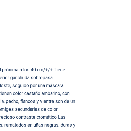
d próxima a los 40 cm/+/+ Tiene
perior ganchuda sobrepasa
eleste, seguido por una máscara
 tienen color castaño ambarino, con
la, pecho, flancos y vientre son de un
 rémiges secundarias de color
precioso contraste cromático Las
es, rematados en uñas negras, duras y