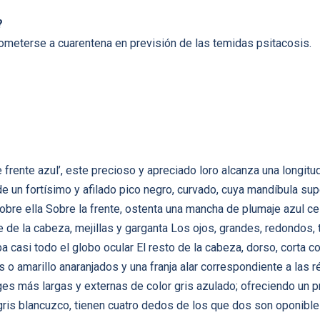
?
meterse a cuarentena en previsión de las temidas psitacosis.
rente azul’, este precioso y apreciado loro alcanza una longitu
e un fortísimo y afilado pico negro, curvado, cuya mandíbula su
sobre ella Sobre la frente, ostenta una mancha de plumaje azul c
te de la cabeza, mejillas y garganta Los ojos, grandes, redondos,
a casi todo el globo ocular El resto de la cabeza, dorso, corta co
s o amarillo anaranjados y una franja alar correspondiente a las
es más largas y externas de color gris azulado; ofreciendo un 
gris blancuzco, tienen cuatro dedos de los que dos son oponibl