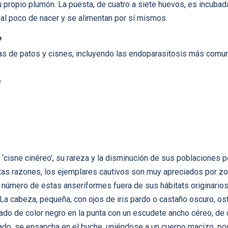
 propio plumón. La puesta, de cuatro a siete huevos, es incuba
al poco de nacer y se alimentan por sí mismos.
?
cas de patos y cisnes, incluyendo las endoparasitosis más comu
e
‘cisne cinéreo’, su rareza y la disminución de sus poblaciones p
tas razones, los ejemplares cautivos son muy apreciados por zo
 número de estas anseriformes fuera de sus hábitats originario
La cabeza, pequeña, con ojos de iris pardo o castaño oscuro, ost
ado de color negro en la punta con un escudete ancho céreo, de
queado, se ensancha en el buche, uniéndose a un cuerpo macizo, p