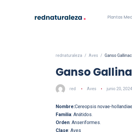
Plantas Med
rednaturaleza
Aves
Ganso Gallina
Ganso Gallina
red
Aves
junio 20, 202
Nombre:
Cereopsis novae-hollandia
Familia
: Anátidos.
Orden
: Anseriformes.
Clase
: Aves