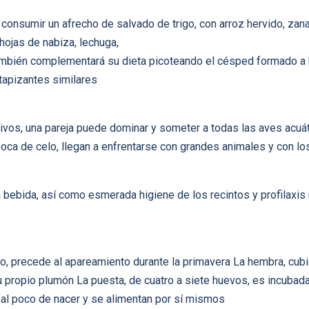
onsumir un afrecho de salvado de trigo, con arroz hervido, zanah
ojas de nabiza, lechuga,
ambién complementará su dieta picoteando el césped formado a b
tapizantes similares
ivos, una pareja puede dominar y someter a todas las aves acuát
oca de celo, llegan a enfrentarse con grandes animales y con l
a bebida, así como esmerada higiene de los recintos y profilaxis
do, precede al apareamiento durante la primavera La hembra, cubi
u propio plumón La puesta, de cuatro a siete huevos, es incuba
 al poco de nacer y se alimentan por sí mismos