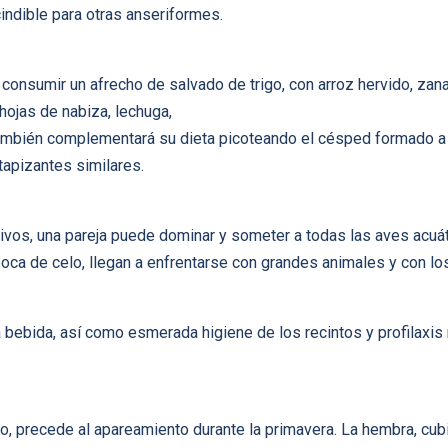
indible para otras anseriformes.
onsumir un afrecho de salvado de trigo, con arroz hervido, zanah
ojas de nabiza, lechuga,
También complementará su dieta picoteando el césped formado a b
tapizantes similares.
vos, una pareja puede dominar y someter a todas las aves acuát
oca de celo, llegan a enfrentarse con grandes animales y con l
a bebida, así como esmerada higiene de los recintos y profilaxis
o, precede al apareamiento durante la primavera. La hembra, cubi