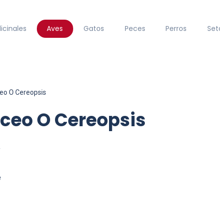
icinales
Aves
Gatos
Peces
Perros
Set
ceo O Cereopsis
ceo O Cereopsis
4
e