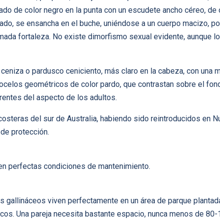
ado de color negro en la punta con un escudete ancho céreo, de
queado, se ensancha en el buche, uniéndose a un cuerpo macizo, p
emada fortaleza. No existe dimorfismo sexual evidente, aunque 
 ceniza o pardusco ceniciento, más claro en la cabeza, con una m
ocelos geométricos de color pardo, que contrastan sobre el fon
rentes del aspecto de los adultos.
costeras del sur de Australia, habiendo sido reintroducidos en
de protección.
 en perfectas condiciones de mantenimiento.
s gallináceos viven perfectamente en un área de parque planta
ncos. Una pareja necesita bastante espacio, nunca menos de 80-