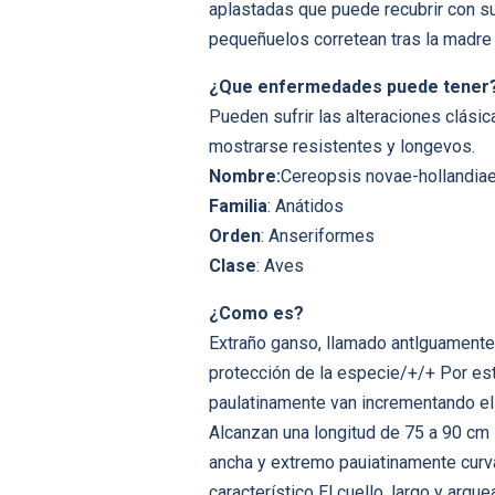
aplastadas que puede recubrir con su
pequeñuelos corretean tras la madre 
¿Que enfermedades puede tener
Pueden sufrir las alteraciones clási
mostrarse resistentes y longevos.
Nombre:
Cereopsis novae-hollandia
Familia
: Anátidos
Orden
: Anseriformes
Clase
: Aves
¿Como es?
Extraño ganso, llamado antlguamente 
protección de la especie/+/+ Por es
paulatinamente van incrementando el
Alcanzan una longitud de 75 a 90 cm 
ancha y extremo pauiatinamente curv
característico El cuello, largo y ar