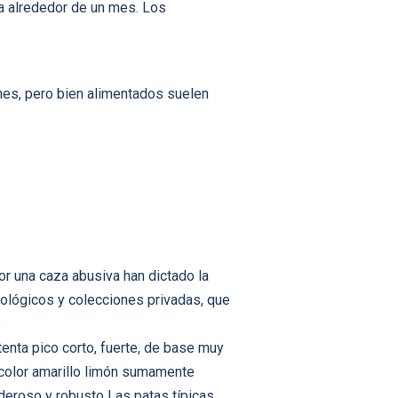
da alrededor de un mes. Los
nes, pero bien alimentados suelen
or una caza abusiva han dictado la
ológicos y colecciones privadas, que
s
enta pico corto, fuerte, de base muy
 color amarillo limón sumamente
oderoso y robusto Las patas típicas