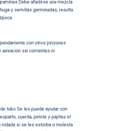
a gramínea Debe añadirse una mezcla
chuga y semillas germinadas, resulta
 época
estupendamente con otros pinzones
aireación sin corrientes ni
a de tubo Se les puede ayudar con
sparto, cuerda, pelote y pajillas el
 nidada si se les estorba o molesta