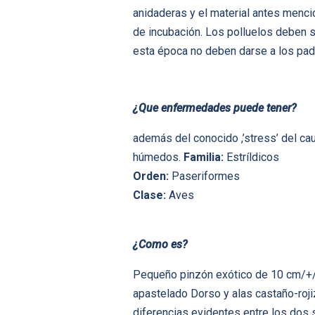
anidaderas y el material antes menc
de incubación. Los polluelos deben 
esta época no deben darse a los pad
¿Que enfermedades puede tener?
además del conocido ,’stress’ del c
húmedos.
Familia:
Estríldicos
Orden:
Paseriformes
Clase:
Aves
¿Como es?
Pequeño pinzón exótico de 10 cm/+/+ 
apastelado Dorso y alas castaño-rojiz
diferencias evidentes entre los dos 