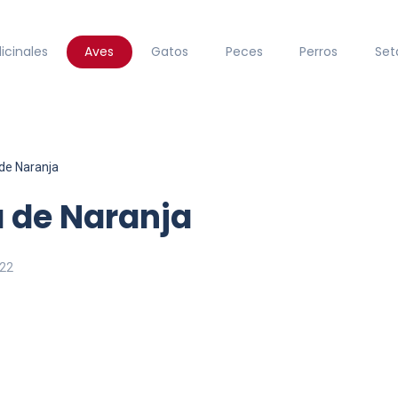
icinales
Aves
Gatos
Peces
Perros
Set
 de Naranja
a de Naranja
022