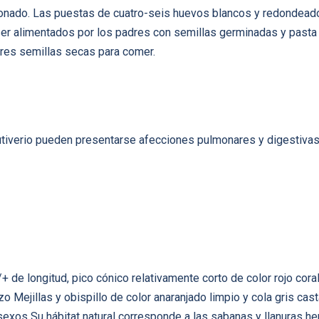
ionado. Las puestas de cuatro-seis huevos blancos y redondeado
ser alimentados por los padres con semillas germinadas y pasta
res semillas secas para comer.
autiverio pueden presentarse afecciones pulmonares y digestivas
de longitud, pico cónico relativamente corto de color rojo coral
o Mejillas y obispillo de color anaranjado limpio y cola gris ca
sexos Su hábitat natural corresponde a las sabanas y llanuras he