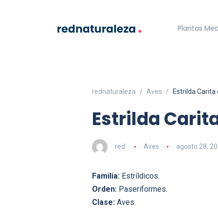
Plantas Med
rednaturaleza
Aves
Estrilda Carita
Estrilda Carit
red
Aves
agosto 28, 2
Familia:
Estríldicos.
Orden:
Paseriformes.
Clase:
Aves