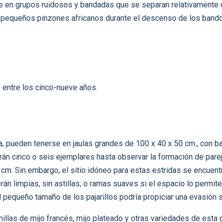
ve en grupos ruidosos y bandadas que se separan relativamente d
pequeños pinzones africanos durante el descenso de los bandos
 entre los cinco-nueve años.
a, pueden tenerse en jaulas grandes de 100 x 40 x 50 cm., con b
rán cinco o seis ejemplares hasta observar la formación de parej
. Sin embargo, el sitio idóneo para estas estridas se encuentra 
rán limpias, sin astillas, o ramas suaves si el espacio lo permit
l pequeño tamaño de los pajarillos podría propiciar una evasión s
llas de mijo francés, mijo plateado y otras variedades de esta